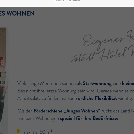
ES WOHNEN
Eigenes 
statt Hote
Viele junge Menschen suchen als
Startwohnung
eine
klein
dies nicht ihre letzte Wohnung sein wird. Gerade wenn es 
Arbeitsplatz zu finden, ist auch
örtliche Flexibilität
wichtig.
Mit der
Förderschiene „Junges Wohnen“
rückt das Land N
und baut Wohnungen
speziell für ihre Bedürfnisse:
maximal 60 m
2